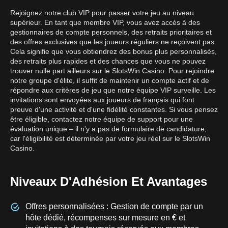
Rejoignez notre club VIP pour passer votre jeu au niveau
supérieur. En tant que membre VIP, vous avez accès à des
gestionnaires de compte personnels, des retraits prioritaires et
des offres exclusives que les joueurs réguliers ne reçoivent pas.
Cela signifie que vous obtiendrez des bonus plus personnalisés,
des retraits plus rapides et des chances que vous ne pouvez
trouver nulle part ailleurs sur le SlotsWin Casino. Pour rejoindre
notre groupe d'élite, il suffit de maintenir un compte actif et de
répondre aux critères de jeu que notre équipe VIP surveille. Les
invitations sont envoyées aux joueurs de français qui font
preuve d'une activité et d'une fidélité constantes. Si vous pensez
être éligible, contactez notre équipe de support pour une
évaluation unique – il n'y a pas de formulaire de candidature,
car l'éligibilité est déterminée par votre jeu réel sur le SlotsWin
Casino.
Niveaux D'Adhésion Et Avantages
Offres personnalisées : Gestion de compte par un
hôte dédié, récompenses sur mesure en € et