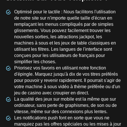
Optimisé pour le tactile : Nous facilitons l'utilisation
de notre site sur n'importe quelle taille d'écran en
remplaçant les menus compliqués par de simples
glissements. Vous pouvez facilement trouver les
nouvelles sorties, les attractions jackpot, les
machines à sous et les jeux de table classiques en
utilisant les filtres. Les langues de l'interface sont
conçues pour les utilisateurs de français pour
simplifier les choses.
Priorisez vos favoris en utilisant notre fonction
d'épingle. Marquez jusqu'à dix de vos titres préférés
pour pouvoir y revenir rapidement. Il pourrait s'agir de
votre machine à sous vidéo à thème préférée ou d'un
jeu de casino avec croupier en direct.
La qualité des jeux sur mobile est la même que sur
ordinateur, sans perte de graphismes, de son ou de
vitesse, même sur des connexions plus lentes.
Les notifications push font en sorte que vous ne
manquiez pas les offres spéciales ou les mises à jour