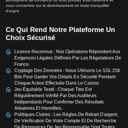
vous concentrer sur le divertissement en toute tranquillité
d'esprit.
Ce Qui Rend Notre Plateforme Un
Choix Sécurisé
Licence Reconnue : Nos Opérations Répondent Aux
Exigences Légales Définies Par Les Régulateurs De
France.
Cryptage Des Données : Nous Utilisons Le SSL 256
Bits Pour Garder Vos Détails En Sécurité Pendant
Chaque Action Effectuée Dans Le Casino.
Jeu Équitable Testé : Chaque Titre Est
Régulièrement Vérifié Par Des Auditeurs
Indépendants Pour Confirmer Des Résultats
Aléatoires Et Honnêtes.
Politiques Claires : Les Règles De Retrait D'argent,
De Vérification De Votre Compte Et De Recherche
De Ressources De Jeu Responsable Sont Toutes