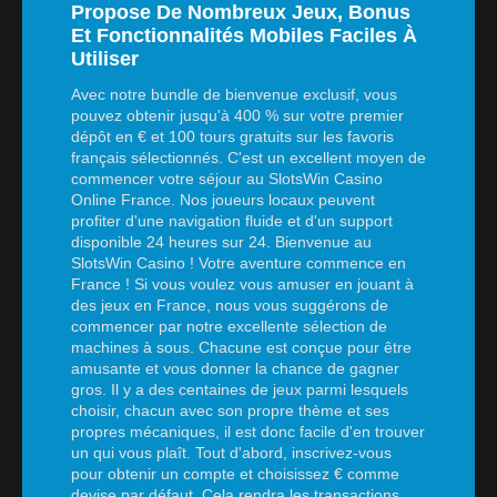
Propose De Nombreux Jeux, Bonus
Et Fonctionnalités Mobiles Faciles À
Utiliser
Avec notre bundle de bienvenue exclusif, vous
pouvez obtenir jusqu'à 400 % sur votre premier
dépôt en € et 100 tours gratuits sur les favoris
français sélectionnés. C'est un excellent moyen de
commencer votre séjour au SlotsWin Casino
Online France. Nos joueurs locaux peuvent
profiter d'une navigation fluide et d'un support
disponible 24 heures sur 24. Bienvenue au
SlotsWin Casino ! Votre aventure commence en
France ! Si vous voulez vous amuser en jouant à
des jeux en France, nous vous suggérons de
commencer par notre excellente sélection de
machines à sous. Chacune est conçue pour être
amusante et vous donner la chance de gagner
gros. Il y a des centaines de jeux parmi lesquels
choisir, chacun avec son propre thème et ses
propres mécaniques, il est donc facile d'en trouver
un qui vous plaît. Tout d'abord, inscrivez-vous
pour obtenir un compte et choisissez € comme
devise par défaut. Cela rendra les transactions