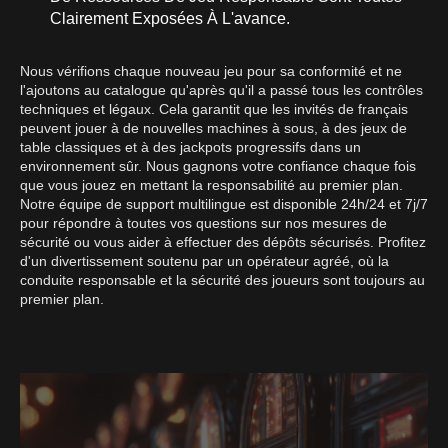
Clairement Exposées À L'avance.
Nous vérifions chaque nouveau jeu pour sa conformité et ne
l'ajoutons au catalogue qu'après qu'il a passé tous les contrôles
techniques et légaux. Cela garantit que les invités de français
peuvent jouer à de nouvelles machines à sous, à des jeux de
table classiques et à des jackpots progressifs dans un
environnement sûr. Nous gagnons votre confiance chaque fois
que vous jouez en mettant la responsabilité au premier plan.
Notre équipe de support multilingue est disponible 24h/24 et 7j/7
pour répondre à toutes vos questions sur nos mesures de
sécurité ou vous aider à effectuer des dépôts sécurisés. Profitez
d'un divertissement soutenu par un opérateur agréé, où la
conduite responsable et la sécurité des joueurs sont toujours au
premier plan.