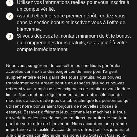
Utilisez vos informations réelles pour vous inscrire à
un compte vérifié.
Avant d'effectuer votre premier dépôt, rendez-vous
dans la section bonus et inscrivez-vous à l'offre de
bienvenue.
Si vous déposez le montant minimum de €, le bonus,
qui comprend des tours gratuits, sera ajouté à votre
compte immédiatement.
Nous vous suggérons de consulter les conditions générales
actuelles car il existe des exigences de mise pour l'argent
supplémentaire et les gains des tours gratuits. Vous pouvez
transformer votre argent bonus en espèces que vous pouvez
retirer si vous remplissez les exigences de rotation avant la date
limite. Nous mettons régulièrement à jour notre sélection de
machines à sous et de jeux de table, afin que les personnes qui
utilisent notre bonus aient toujours de nouvelles choses à
essayer. Essayez différents jeux, comme les machines à sous
en vedette et les jeux de casino en direct, pour tirer le meilleur
parti de votre offre de bienvenue. Nous accordons une grande
importance à la facilité d'accès de nos offres pour les joueurs et
à la clarté des conditions de nos bonus au SlotsWin Casino. Si