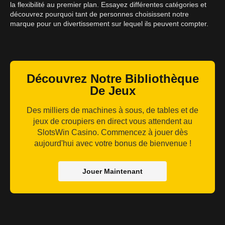
la flexibilité au premier plan. Essayez différentes catégories et
découvrez pourquoi tant de personnes choisissent notre
marque pour un divertissement sur lequel ils peuvent compter.
Découvrez Notre Bibliothèque
De Jeux
Des milliers de machines à sous, de tables et de
jeux de croupiers en direct vous attendent au
SlotsWin Casino. Commencez à jouer dès
aujourd'hui avec votre bonus de bienvenue !
Jouer Maintenant