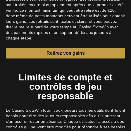
sont traités encore plus rapidement après que le premier ait été
vérifié. Le montant minimum qui peut être retiré est de €20,
donc même de petits montants peuvent être utilisés pour obtenir
leurs gains. Les retraits sont faciles et clairs, et vous pouvez
tirer le meilleur parti de votre temps au Casino SlotsWin avec
des paiements rapides et un support dédié aux joueurs à
chaque étape.
Retirez vos gains
Limites de compte et
contrôles de jeu
responsable
Le Casino SlotsWin fournit aux joueurs tous les outils dont ils ont
besoin pour être des joueurs responsables afin qu'ils puissent
s'amuser et rester en sécurité. Chaque utilisateur a accès à des
contrôles qui peuvent être modifiés pour répondre à ses besoins