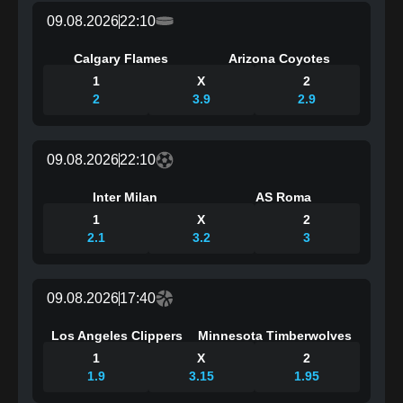
09.08.2026
22:10
Calgary Flames
Arizona Coyotes
1
X
2
2
3.9
2.9
09.08.2026
22:10
Inter Milan
AS Roma
1
X
2
2.1
3.2
3
09.08.2026
17:40
Los Angeles Clippers
Minnesota Timberwolves
1
X
2
1.9
3.15
1.95