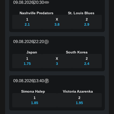
09.08.2026
20:30
Nashville Predators
St. Louis Blues
1
X
2
2.1
3.8
2.9
09.08.2026
22:20
Japan
South Korea
1
X
2
1.75
3
2.4
09.08.2026
13:40
Simona Halep
Victoria Azarenka
1
2
1.85
1.95