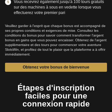
Vous recevrez également jusqu'à 100 tours gratuits
sur des machines à sous en vedette lorsque vous
effectuerez votre premier pari
Veuillez garder à l'esprit que chaque bonus est accompagné de
ses propres conditions et exigences de mise. Consultez les
conditions du bonus pour savoir comment transformer l'argent
bonus en gains que vous pouvez encaisser. Obtenez de l'argent
supplémentaire et des tours pour commencer votre aventure
SlotsWin, et profitez de tout le plaisir que la plateforme a à offrir
immédiatement.
Obtenez votre bonus de bienvenue
Étapes d'inscription
faciles pour une
connexion rapide