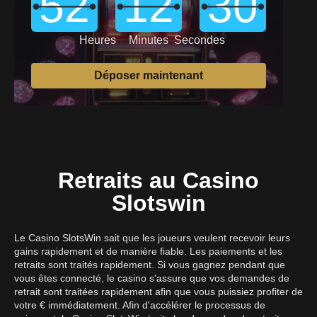
52
12
28
Heures
Minutes
Secondes
Déposer maintenant
Retraits au Casino
Slotswin
Le Casino SlotsWin sait que les joueurs veulent recevoir leurs
gains rapidement et de manière fiable. Les paiements et les
retraits sont traités rapidement. Si vous gagnez pendant que
vous êtes connecté, le casino s'assure que vos demandes de
retrait sont traitées rapidement afin que vous puissiez profiter de
votre € immédiatement. Afin d'accélérer le processus de