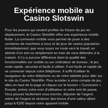
Expérience mobile au
Casino Slotswin
Pour les joueurs qui veulent profiter du frisson du jeu en
déplacement, le Casino SlotsWin offre une expérience mobile
fluide. La connexion mobile vous permet de jouer à des
centaines de machines à sous et de jeux de casino populaires
immédiatement, que vous soyez en route vers le travail, en
attente d'un ami ou simplement en train de vous détendre à la
maison. Il n'y a aucune différence dans la qualité des
fonctionnalités sur mobile ou sur ordinateur de bureau ; le jeu
reste rapide, sécurisé et facile à utiliser. Il est facile et rapide de
se connecter depuis votre téléphone. Il suffit d'utiliser le
navigateur de votre téléphone ou de votre tablette pour aller sur
le site du Casino SlotsWin. Pour accéder à votre compte de jeu,
allez en haut de la page et cliquez sur le bouton « Connexion ».
Ensuite, entrez votre nom d'utilisateur et votre mot de passe.
Vous pouvez facilement vous inscrire, déposer de l'argent,
retirer de l'argent et réclamer des bonus d'une valeur allant
jusqu'à €200 depuis votre appareil mobile.