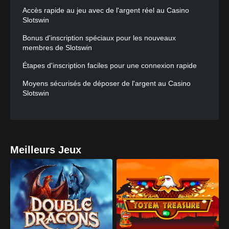
Accès rapide au jeu avec de l'argent réel au Casino
Slotswin
Bonus d'inscription spéciaux pour les nouveaux
membres de Slotswin
Étapes d'inscription faciles pour une connexion rapide
Moyens sécurisés de déposer de l'argent au Casino
Slotswin
Retraits au Casino Slotswin
Limites de compte et contrôles de jeu responsable
Expérience mobile au Casino Slotswin
Meilleurs Jeux
Comment se connecter à votre compte Casino Slotswin
Tarifs