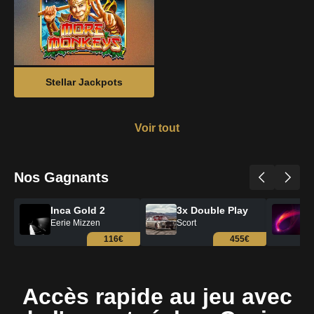
Stellar Jackpots
Voir tout
Nos Gagnants
Inca Gold 2
3x Double Play
Go
Eerie Mizzen
Scort
In
116€
455€
Accès rapide au jeu avec