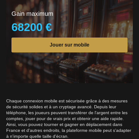
Gain maximum
68200 €
Jouer sur mobile
Chaque connexion mobile est sécurisée grâce à des mesures
de sécurité solides et à un cryptage avancé. Depuis leur
téléphone, les joueurs peuvent transférer de l'argent entre les
comptes, jouer pour de vrais prix et obtenir une aide rapide.
Ainsi, vous pouvez tourner et gagner en déplacement dans
France et d'autres endroits, la plateforme mobile peut s'adapter
à n'importe quelle taille d'écran.