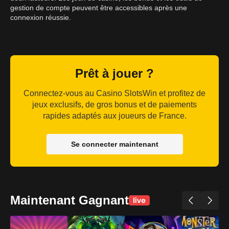
gestion de compte peuvent être accessibles après une
connexion réussie.
Prêt à jouer ?
Connectez-vous au Casino SlotsWin et profitez de
jeux exclusifs, de gros bonus et de paiements
rapides adaptés aux joueurs de France.
Se connecter maintenant
Maintenant Gagnant