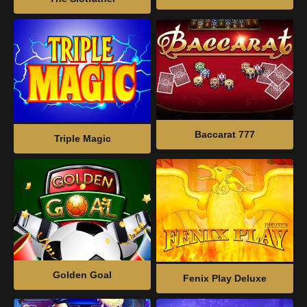
Baccarat 777
Triple Magic
Golden Goal
Fenix Play Deluxe