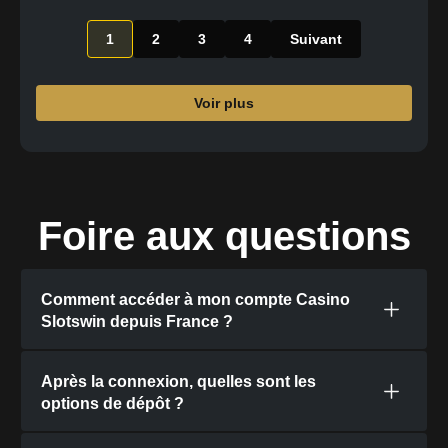
1
2
3
4
Suivant
Voir plus
Foire aux questions
Comment accéder à mon compte Casino
Slotswin depuis France ?
Après la connexion, quelles sont les
options de dépôt ?