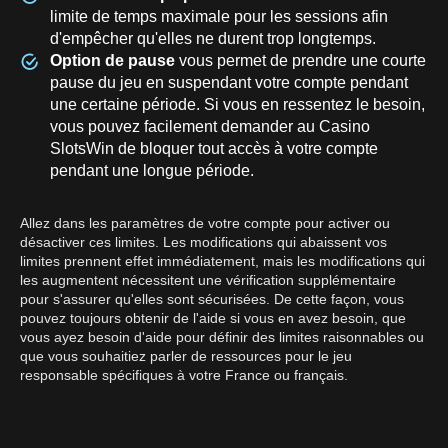
limite de temps maximale pour les sessions afin
d'empêcher qu'elles ne durent trop longtemps.
Option de pause
vous permet de prendre une courte
pause du jeu en suspendant votre compte pendant
une certaine période. Si vous en ressentez le besoin,
vous pouvez facilement demander au Casino
SlotsWin de bloquer tout accès à votre compte
pendant une longue période.
Allez dans les paramètres de votre compte pour activer ou
désactiver ces limites. Les modifications qui abaissent vos
limites prennent effet immédiatement, mais les modifications qui
les augmentent nécessitent une vérification supplémentaire
pour s'assurer qu'elles sont sécurisées. De cette façon, vous
pouvez toujours obtenir de l'aide si vous en avez besoin, que
vous ayez besoin d'aide pour définir des limites raisonnables ou
que vous souhaitiez parler de ressources pour le jeu
responsable spécifiques à votre France ou français.